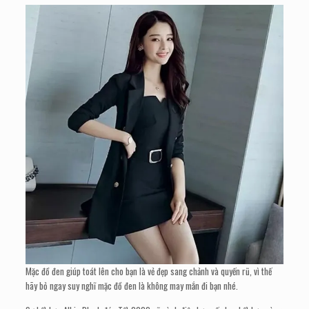
Mặc đồ đen giúp toát lên cho bạn là vẻ đẹp sang chảnh và quyến rũ, vì thế
hãy bỏ ngay suy nghĩ mặc đồ đen là không may mắn đi bạn nhé.