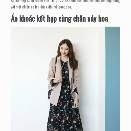
Sự kết hợp All in Black đón Tết 2022 sẽ sành điệu hơn nếu bạn kết hợp cùng
với một chiếc áo len dáng dài, và boot cao.
Áo khoác kết hợp cùng chân váy hoa