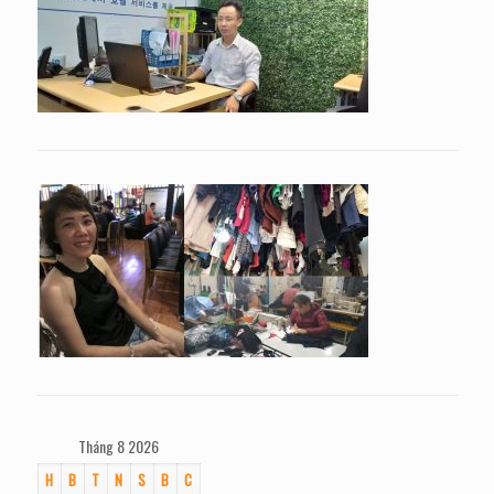
Tháng 8 2026
H
B
T
N
S
B
C