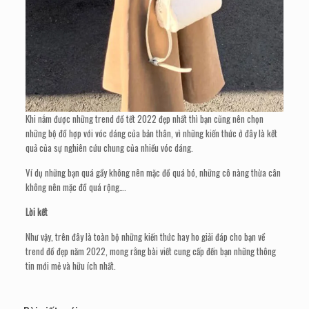
Khi nắm được những trend đồ tết 2022 đẹp nhất thì bạn cũng nên chọn
những bộ đồ hợp với vóc dáng của bản thân, vì những kiến thức ở đây là kết
quả của sự nghiên cứu chung của nhiều vóc dáng.
Ví dụ những bạn quá gầy không nên mặc đồ quá bó, những cô nàng thừa cân
không nên mặc đồ quá rộng….
Lời kết
Như vậy, trên đây là toàn bộ những kiến thức hay ho giải đáp cho bạn về
trend đồ đẹp năm 2022, mong rằng bài viết cung cấp đến bạn những thông
tin mới mẻ và hữu ích nhất.