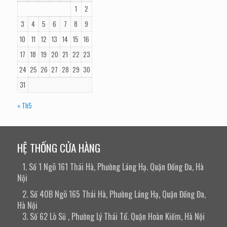
1
2
3
4
5
6
7
8
9
10
11
12
13
14
15
16
17
18
19
20
21
22
23
24
25
26
27
28
29
30
31
« Th5
HỆ THỐNG CỬA HÀNG
1. Số 1 Ngõ 161 Thái Hà, Phường Láng Hạ. Quận Đống Đa, Hà
Nội
2. Số 40B Ngõ 165 Thái Hà, Phường Láng Hạ, Quận Đống Đa,
Hà Nội
3. Số 62 Lò Sũ , Phường Lý Thái Tổ. Quận Hoàn Kiếm, Hà Nội