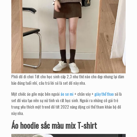
Phối đồ đi chơi Tết cho học sinh cấp 2,3 như thế nào cho đẹp nhưng lại đảm
bảo đúng tuổi nhỉ, câu trả lời sẽ là set đồ này nha.
Một chiếc áo gile mặc bên ngoài
áo sơ mi
+ chân váy +
giày thể thao
sẽ là
set đồ vừa tạo nên sự nữ tính và rất học sinh. Ngoài ra những cô gái trẻ
trung yêu thích một trend đồ tết 2022 năng động có thể tham khảo bộ đồ
này nha.
Áo hoodie sắc màu mix T-shirt