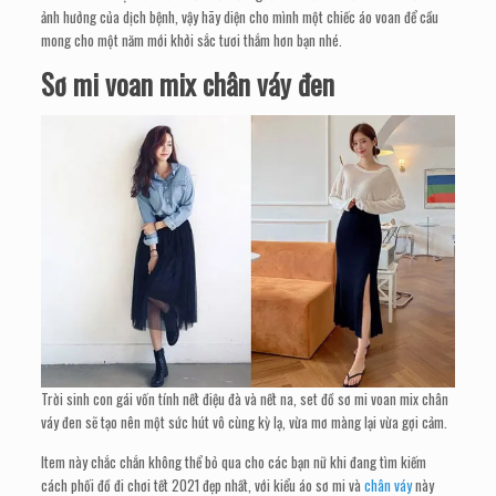
ảnh hưởng của dịch bệnh, vậy hãy diện cho mình một chiếc áo voan để cầu
mong cho một năm mới khởi sắc tươi thắm hơn bạn nhé.
Sơ mi voan mix chân váy đen
Trời sinh con gái vốn tính nết điệu đà và nết na, set đồ sơ mi voan mix chân
váy đen sẽ tạo nên một sức hút vô cùng kỳ lạ, vừa mơ màng lại vừa gợi cảm.
Item này chắc chắn không thể bỏ qua cho các bạn nữ khi đang tìm kiếm
cách phối đồ đi chơi tết 2021 đẹp nhất, với kiểu áo sơ mi và
chân váy
này