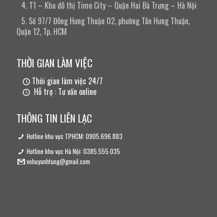
4. T1 – Khu đô thị Time City – Quận Hai Bà Trưng – Hà Nội
5. Số 97/7 Đông Hưng Thuận 02, phường Tân Hưng Thuận,
Quận 12, Tp. HCM
THỜI GIAN LÀM VIỆC
Thời gian làm việc 24/7
Hỗ trợ : Tư vấn online
THÔNG TIN LIÊN LẠC
Hotline khu vực TPHCM: 0905.696.883
Hotline khu vực Hà Nội: 0385.555.035
vohuyanhtung@gmail.com