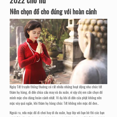
Nên chọn đồ cho đúng với hoàn cảnh
Ngày Tết truyền thống thường có rất nhiều những hoạt động như chúc tết
thăm họ hàng, đi đền chùa cầu may và du xuân, vì vậy chị em cần chọn đồ
mình mặc cho đúng hoàn cảnh nhất. Ví dụ khi đi đến cửa phật không nên
mặc váy quá ngắn, khi thăm họ hàng chúc Tết không nên mặc đồ đen…
Ngoài ra, nếu mặc đồ đi chơi hay đi du xuân, họp lớp với bạn bè thì các bạn