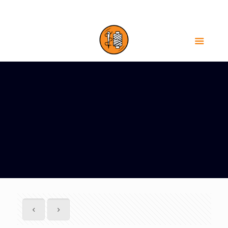
HÀ NỘI-0385555035
TPHCM-0905696883