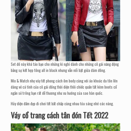
Set đồ này khá táo bạo cho những kì nghỉ dành cho những cô gái năng động
bằng sự kết hợp tông all in black nhưng vẫn nổi bật giữa đám đông.
Mix & Match nhẹ váy tết phong cách ôm body cùng với áo khoác da tôn lên
dáng vẻ cá tính của cô gái đồng thời diện thôi chiếc quần tất kèm boots cổ
ngắn sẽ trông bạn rất dễ thương như xu hướng của sao hàn quốc.
Hãy diện đầm đẹp đi chơi tết bất chấp cùng nhau tỏa sáng nhé các nàng.
Váy cổ trang cách tân đón Tết 2022