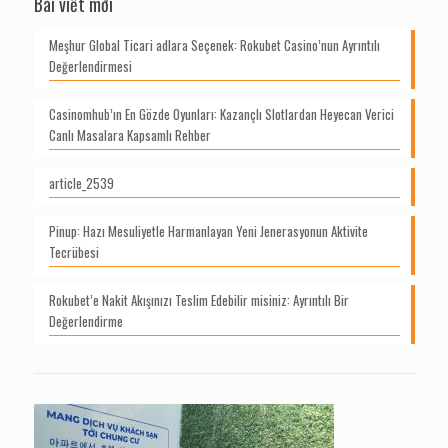
Bài viết mới
Meşhur Global Ticari adlara Seçenek: Rokubet Casino’nun Ayrıntılı
Değerlendirmesi
Casinomhub’ın En Gözde Oyunları: Kazançlı Slotlardan Heyecan Verici
Canlı Masalara Kapsamlı Rehber
article_2539
Pinup: Hazı Mesuliyetle Harmanlayan Yeni Jenerasyonun Aktivite
Tecrübesi
Rokubet’e Nakit Akışınızı Teslim Edebilir misiniz: Ayrıntılı Bir
Değerlendirme