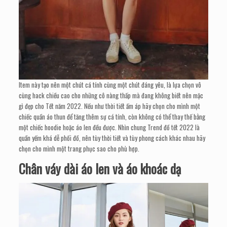
Item này tạo nên một chút cá tính cùng một chút đáng yêu, là lựa chọn vô
cùng hack chiều cao cho những cô nàng thấp mà đang không biết nên mặc
gì đẹp cho Tết năm 2022. Nếu như thời tiết ấm áp hãy chọn cho mình một
chiếc quần áo thun để tăng thêm sự cá tính, còn không có thể thay thế bằng
một chiếc hoodie hoặc áo len đều được. Nhìn chung Trend đồ tết 2022 là
quần yếm khá dễ phối đồ, nên tùy thời tiết và tùy phong cách khác nhau hãy
chọn cho mình một trang phục sao cho phù hợp.
Chân váy dài áo len và áo khoác dạ