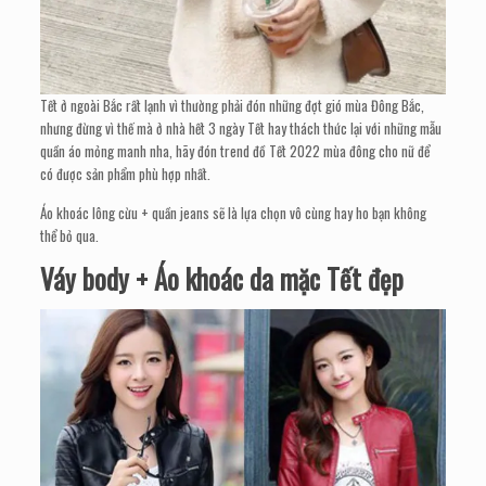
Tết ở ngoài Bắc rất lạnh vì thường phải đón những đợt gió mùa Đông Bắc,
nhưng đừng vì thế mà ở nhà hết 3 ngày Tết hay thách thức lại với những mẫu
quần áo mỏng manh nha, hãy đón trend đồ Tết 2022 mùa đông cho nữ để
có được sản phẩm phù hợp nhất.
Áo khoác lông cừu + quần jeans sẽ là lựa chọn vô cùng hay ho bạn không
thể bỏ qua.
Váy body + Áo khoác da mặc Tết đẹp