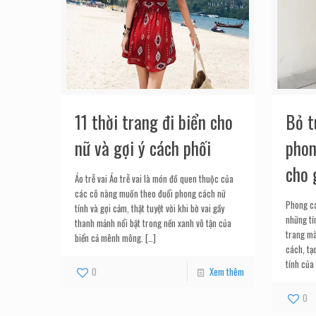
11 thời trang đi biển cho
Bỏ t
nữ và gợi ý cách phối
phon
cho 
Áo trễ vai Áo trễ vai là món đồ quen thuộc của
các cô nàng muốn theo đuổi phong cách nữ
Phong cá
tính và gợi cảm, thật tuyệt vời khi bờ vai gầy
những tí
thanh mảnh nổi bật trong nền xanh vô tận của
trang mà
biển cả mênh mông.
[…]
cách, tạo
tính của
0
Xem thêm
0