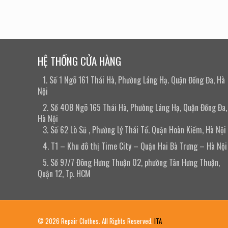
HỆ THỐNG CỬA HÀNG
1. Số 1 Ngõ 161 Thái Hà, Phường Láng Hạ. Quận Đống Đa, Hà
Nội
2. Số 40B Ngõ 165 Thái Hà, Phường Láng Hạ, Quận Đống Đa,
Hà Nội
3. Số 62 Lò Sũ , Phường Lý Thái Tổ. Quận Hoàn Kiếm, Hà Nội
4. T1 – Khu đô thị Time City – Quận Hai Bà Trưng – Hà Nội
5. Số 97/7 Đông Hưng Thuận 02, phường Tân Hưng Thuận,
Quận 12, Tp. HCM
© 2026 Repair Clothes. All Rights Reserved.
ITA