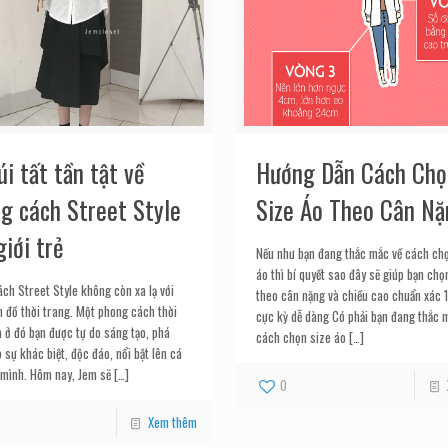
úi tất tần tật về
Hướng Dẫn Cách Chọ
g cách Street Style
Size Áo Theo Cân Nặ
giới trẻ
Nếu như bạn đang thắc mắc về cách ch
áo thì bí quyết sao đây sẽ giúp bạn chọ
ch Street Style không còn xa lạ với
theo cân nặng và chiều cao chuẩn xác
n đồ thời trang. Một phong cách thời
cực kỳ dễ dàng Có phải bạn đang thắc 
 ở đó bạn được tự do sáng tạo, phá
cách chọn size áo
[…]
 sự khác biệt, độc đáo, nổi bật lên cá
 mình. Hôm nay, Jem sẽ
[…]
0
Xem thêm