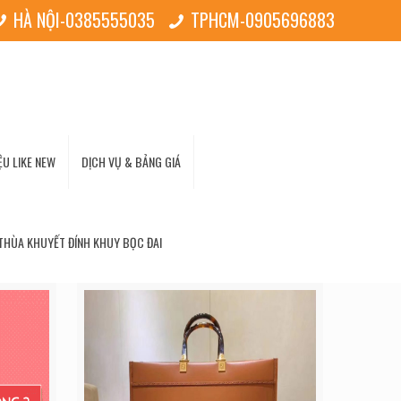
HÀ NỘI-0385555035
TPHCM-0905696883
U LIKE NEW
DỊCH VỤ & BẢNG GIÁ
THÙA KHUYẾT ĐÍNH KHUY BỌC ĐAI