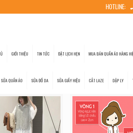
HOTLINE:
HỦ
GIỚI THIỆU
TIN TỨC
ĐẶT LỊCH HẸN
MUA BÁN QUẦN ÁO HÀNG HIỆ
 SỬA QUẦN ÁO
SỬA ĐỒ DA
SỬA GIẦY HIỆU
CẮT LAZE
DẬP LY