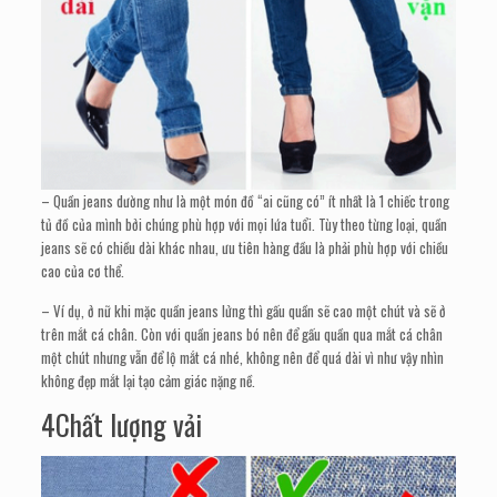
– Quần jeans dường như là một món đồ “ai cũng có” ít nhất là 1 chiếc trong
tủ đồ của mình bởi chúng phù hợp với mọi lứa tuổi. Tùy theo từng loại, quần
jeans sẽ có chiều dài khác nhau, ưu tiên hàng đầu là phải phù hợp với chiều
cao của cơ thể.
– Ví dụ, ở nữ khi mặc quần jeans lửng thì gấu quần sẽ cao một chút và sẽ ở
trên mắt cá chân. Còn với quần jeans bó nên để gấu quần qua mắt cá chân
một chút nhưng vẫn để lộ mắt cá nhé, không nên để quá dài vì như vậy nhìn
không đẹp mắt lại tạo cảm giác nặng nề.
4Chất lượng vải