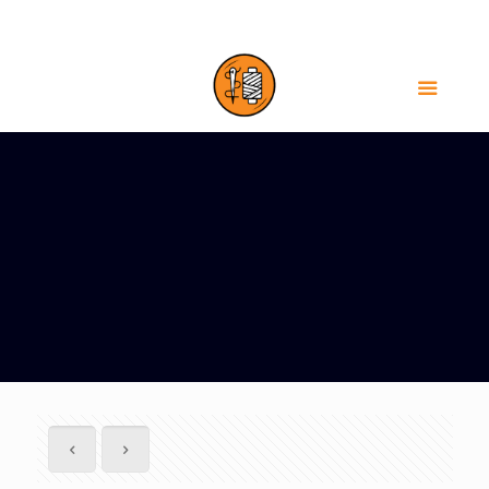
HÀ NỘI-0385555035
TPHCM-0905696883