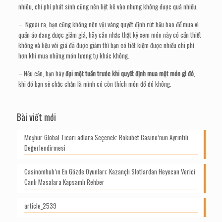
nhiêu, chi phí phát sinh cũng nên liệt kê vào nhưng không được quá nhiều.
– Ngoài ra, bạn cũng không nên vội vàng quyết định rút hầu bao để mua vì
quần áo đang được giảm giá, hãy cân nhắc thật kỹ xem món này có cần thiết
không và liệu với giá đã được giảm thì bạn có tiết kiệm được nhiều chi phí
hơn khi mua những món tương tự khác không.
– Nếu cần, bạn hãy
đợi một tuần trước khi quyết định mua một món gì đó
,
khi đó bạn sẽ chắc chắn là mình có còn thích món đồ đó không.
Bài viết mới
Meşhur Global Ticari adlara Seçenek: Rokubet Casino’nun Ayrıntılı
Değerlendirmesi
Casinomhub’ın En Gözde Oyunları: Kazançlı Slotlardan Heyecan Verici
Canlı Masalara Kapsamlı Rehber
article_2539