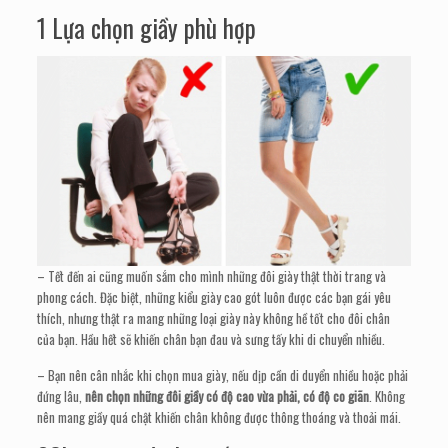
1 Lựa chọn giầy phù hợp
– Tết đến ai cũng muốn sắm cho mình những đôi giày thật thời trang và
phong cách. Đặc biệt, những kiểu giày cao gót luôn được các bạn gái yêu
thích, nhưng thật ra mang những loại giày này không hề tốt cho đôi chân
của bạn. Hầu hết sẽ khiến chân bạn đau và sưng tấy khi di chuyển nhiều.
– Bạn nên cân nhắc khi chọn mua giày, nếu dịp cần di duyển nhiều hoặc phải
đứng lâu,
nên chọn những đôi giầy có độ cao vừa phải, có độ co giãn
. Không
nên mang giầy quá chật khiến chân không được thông thoáng và thoải mái.