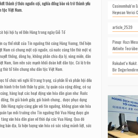
kết thành ý thức nguồn cội, nghĩa đồng bào và trở thành yếu
Casinomhub’ın En
n tộc Việt Nam.
Heyecan Verici 
article_2539
cờ hội
hội tụ về Đền Hùng trong ngày Giỗ Tổ
Pinup: Hazı Mes
ện cụ thể nhất của Tín ngưỡng thờ cúng Hùng Vương, thể hiện
Aktivite Tecrübe
ệt Nam có chung một cội nguồn, cả nước cùng tôn thờ một vị
yết thống, dòng họ, không phân chia địa lý, vùng miền, dân
Việt Nam, làm nên sức mạnh khối đoàn kết dân tộc. Có lẽ trên
Rokubet’e Nakit A
ng thờ tổ tiên chung như dân tộc Việt Nam.
Bir Değerlendir
 tổ chức với nghi lễ trang trọng, cả phần lễ và phần hội đều
n hành trên tinh thần tự giác, tự quản của cộng đồng, có sự
ờ cúng, hàng loạt các hoạt động văn hóa dân gian như: Rước
đồng, thi giã bánh gi
ầ
y, gói bánh chưng… được phục dựng
 Đền Hùng ngày càng gắn với tín ngưỡng, không gian văn hóa
p quán tạo môi trường cho Tín ngưỡng thờ Vua Hùng được gìn
o tàng văn hóa dân gian về thời đại các Vua Hùng. Qua đó
ng bản địa, là hiện tượng văn hóa có sức sống mãnh liệt, sức