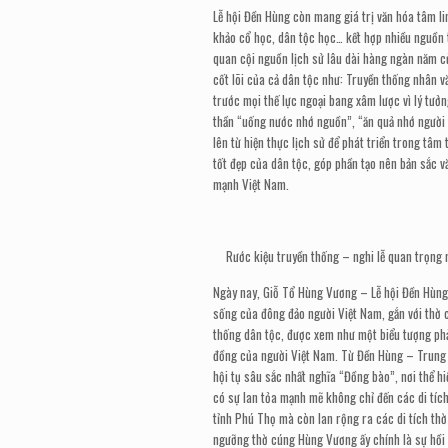
Lễ hội Đền Hùng còn mang giá trị văn hóa tâm li
khảo cổ học, dân tộc học… kết hợp nhiều nguồn t
quan cội nguồn lịch sử lâu dài hàng ngàn năm c
cốt lõi của cả dân tộc như: Truyền thống nhân v
trước mọi thế lực ngoại bang xâm lược vì lý tưởn
thần “uống nước nhớ nguồn”, “ăn quả nhớ người
lên từ hiện thực lịch sử để phát triển trong tâm
tốt đẹp của dân tộc, góp phần tạo nên bản sắc v
mạnh Việt Nam.
Rước kiệu truyền thống – nghi lễ quan trọn
Ngày nay, Giỗ Tổ Hùng Vương – Lễ hội Đền Hùng 
sống của đông đảo người Việt Nam, gắn với thờ c
thống dân tộc, được xem như một biểu tượng phản
đồng của người Việt Nam. Từ Đền Hùng – Trung 
hội tụ sâu sắc nhất nghĩa “Đồng bào”, nơi thể hi
có sự lan tỏa mạnh mẽ không chỉ đến các di tíc
tỉnh Phú Thọ mà còn lan rộng ra các di tích th
ngưỡng thờ cúng Hùng Vương ấy chính là sự hồi c