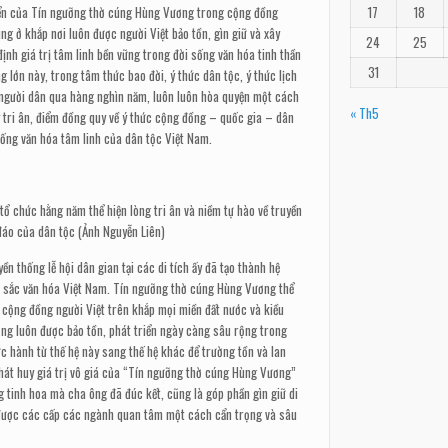
riển của Tín ngưỡng thờ cúng Hùng Vương trong cộng đồng
17
18
ùng ở khắp nơi luôn được người Việt bảo tồn, gìn giữ và xây
24
25
ịnh giá trị tâm linh bền vững trong đời sống văn hóa tinh thần
31
 lớn này, trong tâm thức bao đời, ý thức dân tộc, ý thức lịch
 người dân qua hàng nghìn năm, luôn luôn hòa quyện một cách
« Th5
ý tri ân, điểm đồng quy về ý thức cộng đồng – quốc gia – dân
 sống văn hóa tâm linh của dân tộc Việt Nam.
tổ chức hằng năm thể hiện lòng tri ân và niềm tự hào về truyền
đáo của dân tộc (Ảnh Nguyễn Liên)
yền thống lễ hội dân gian tại các di tích ấy đã tạo thành hệ
ản sắc văn hóa Việt Nam. Tín ngưỡng thờ cúng Hùng Vương thể
 cộng đồng người Việt trên khắp mọi miền đất nước và kiều
ỡng luôn được bảo tồn, phát triển ngày càng sâu rộng trong
ực hành từ thế hệ này sang thế hệ khác để trường tồn và lan
phát huy giá trị vô giá của “Tín ngưỡng thờ cúng Hùng Vương”
tinh hoa mà cha ông đã đúc kết, cũng là góp phần gìn giữ di
ề được các cấp các ngành quan tâm một cách cẩn trọng và sâu