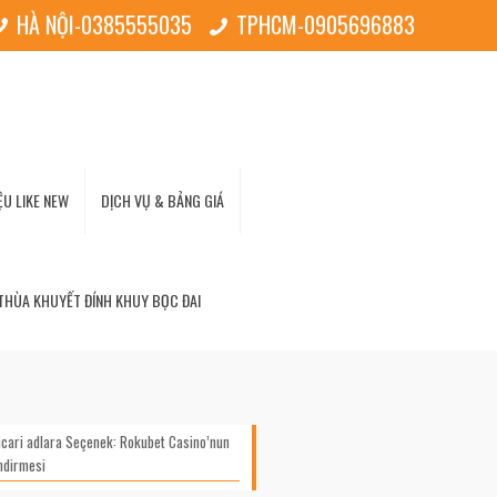
HÀ NỘI-0385555035
TPHCM-0905696883
U LIKE NEW
DỊCH VỤ & BẢNG GIÁ
THÙA KHUYẾT ĐÍNH KHUY BỌC ĐAI
icari adlara Seçenek: Rokubet Casino’nun
endirmesi