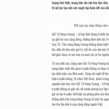
tượng tinh thần, mang bản sắc văn hóa độc đáo, 
tố nội lực tạo nên sức mạnh đại đoàn kết của dâ
100 con Lạc cháu Hồng rước 
Giỗ Tổ Hùng Vương – Lễ hội Đền Hùng là biểu hi
sự gắn bó của cộng đồng, khẳng định dân tộc Vi
Vua Tổ. Thờ cúng Hùng Vương không phân biệt hu
tộc điều đó làm nên giá trị cốt lõi của văn hóa 
thế g
i
ới chưa có nơi nào cả nước lại có tín ngưỡ
Từ xưa đến nay, hằng năm Giỗ Tổ Hùng Vương được
mang đậm chất dân gian truyền thống và được tiế
tạo điều kiện của Nhà nước. Cùng với nghi lễ th
kiệu truyền thống, tổ chức Hát Xoan, đánh trống 
nguyên bản làm cho Giỗ Tổ Hùng Vương – Lễ hội
truyền thống và gắn với rất nhiều phong tục tậ
giữ và lưu truyền, thể hiện sự phong phú của kh
khẳng định thờ cúng Hùng Vương là một tín ngưỡ
lan tỏa lâu bền trong cộng đồng người Việt.