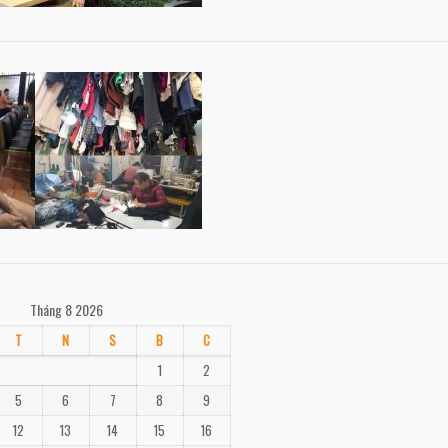
Tháng 8 2026
T
N
S
B
C
1
2
5
6
7
8
9
12
13
14
15
16