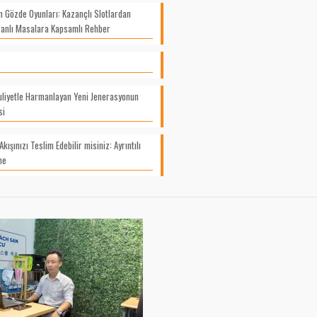
 Gözde Oyunları: Kazançlı Slotlardan
Canlı Masalara Kapsamlı Rehber
uliyetle Harmanlayan Yeni Jenerasyonun
si
kışınızı Teslim Edebilir misiniz: Ayrıntılı
me