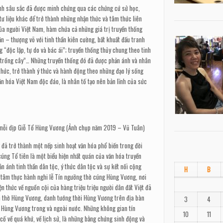
nh sâu sắc
đã được minh chứng qua các chứng cứ sử học,
ư liệu khác để trở thành những nhận thức và tâm thức liên
ủa người Việt Nam, hàm chứa cả những giá trị truyền thống
ăn – thượng võ với tinh thần kiên cường, bất khuất đấu tranh
g “độc lập, tự do và bác ái”; truyền thống thủy chung theo tinh
 trồng cây”… Những truyền thống đó đã được phản ánh và nhân
 thức, trở thành ý thức và hành động theo những đạo lý sống
ăn hóa Việt Nam độc đáo, là nhân tố tạo nên bản lĩnh của sức
g mỗi dịp Giỗ Tổ Hùng Vương (Ảnh chụp năm 2019 – Vũ Tuân)
đã trở thành một nếp sinh hoạt văn hóa phổ biến trong đời
úng Tổ tiên là một biểu hiện nhất quán của văn hóa truyền
 ánh tinh thần dân tộc, ý thức dân tộc và sự kết nối cộng
H
B
tâm thực hành nghi lễ Tín ngưỡng thờ cúng Hùng Vương, nơi
ện thức về nguồn cội của hàng triệu triệu người dân đất Việt đã
h thờ Hùng Vương, danh tướng thời Hùng Vương trên địa bàn
3
4
ờ Hùng Vương trong và ngoài nước. Những không gian tín
10
11
ố về quá khứ, về lịch sử, là những bằng chứng sinh động và