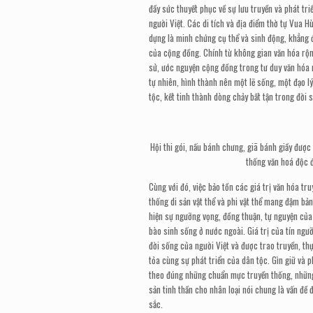
đầy sức thuyết phục về sự lưu truyền và phát t
người Việt. Các di tích và địa điểm thờ tự Vua H
dựng là minh chứng cụ thể và sinh động, khẳng đ
của cộng đồng. Chính từ không gian văn hóa rộng
sử, ước nguyện cộng đồng trong tư duy văn hóa
tự nhiên, hình thành nên một lẽ sống, một đạo l
tộc, kết tinh thành dòng chảy bất tận trong đời
Hội thi gói, nấu bánh chưng, giã bánh giầy được 
thống văn hoá độc 
Cùng với đó, việc bảo tồn các giá trị văn hóa tru
thống di sản vật thể và phi vật thể mang đậm b
hiện sự ngưỡng vọng, đồng thuận, tự nguyện của
bào sinh sống ở nước ngoài. Giá trị của tín ngư
đời sống của người Việt và được trao truyền, th
tỏa cùng sự phát triển của dân tộc. Gìn giữ và 
theo đúng những chuẩn mực truyền thống, những 
sản tinh thần cho nhân loại nói chung là vấn đ
sắc.