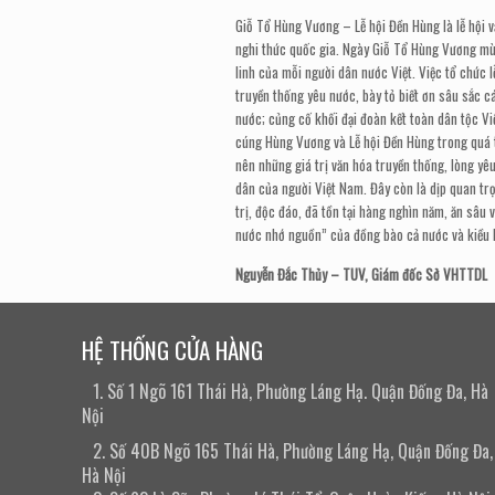
Giỗ
T
ổ Hùng Vương – Lễ hội Đền Hùng là lễ hội 
nghi thức quốc gia. Ngày
G
iỗ Tổ Hùng Vương mù
linh của mỗi người dân nước Việt. Việc tổ chức l
truyền thống yêu nước, bày tỏ biết ơn sâu sắc 
nước; củng cố khối đại đoàn kết toàn dân tộc V
cúng Hùng Vương và Lễ hội Đền Hùng trong quá tr
nên những giá trị văn hóa truyền thống, lòng yêu
dân của người Việt Nam. Đây còn là dịp quan tr
trị, độc đáo, đã tồn tại hàng nghìn năm, ăn sâu 
nước nhớ nguồn” của đồng bào cả nước và kiều 
Nguyễn Đắc Thủy
–
TUV
,
Giám đốc Sở VHTTDL
HỆ THỐNG CỬA HÀNG
1. Số 1 Ngõ 161 Thái Hà, Phường Láng Hạ. Quận Đống Đa, Hà
Nội
2. Số 40B Ngõ 165 Thái Hà, Phường Láng Hạ, Quận Đống Đa,
Hà Nội