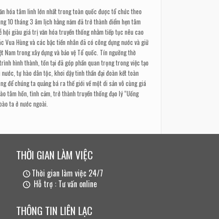
văn hóa tâm linh lớn nhất trong toàn quốc được tổ chức theo
ng 10 tháng 3 âm lịch hằng năm đã trở thành điểm hẹn tâm
ễ hội giàu giá trị văn hóa truyền thống nhằm tiếp tục nêu cao
các Vua Hùng và các bậc tiền nhân đã có công dựng nước và giữ
iệt Nam trong xây dựng và bảo vệ Tổ quốc. Tín ngưỡng thờ
ình hình thành, tồn tại đã góp phần quan trọng trong việc tạo
 nước, tự hào dân tộc, khơi dậy tinh thần đại đoàn kết toàn
ọng để chúng ta quảng bá ra thế giới về một
d
i sản vô cùng giá
vào tâm hồn, tình cảm, trở thành truyền thống đạo lý “Uống
bào ta ở nước ngoài.
THỜI GIAN LÀM VIỆC
Thời gian làm việc 24/7
Hỗ trợ : Tư vấn online
THÔNG TIN LIÊN LẠC