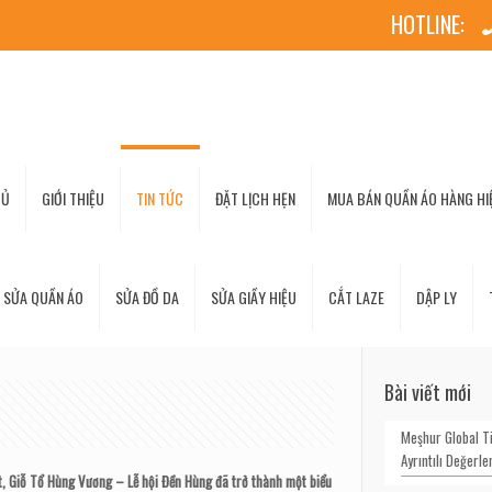
HOTLINE:
HỦ
GIỚI THIỆU
TIN TỨC
ĐẶT LỊCH HẸN
MUA BÁN QUẦN ÁO HÀNG HIỆ
 SỬA QUẦN ÁO
SỬA ĐỒ DA
SỬA GIẦY HIỆU
CẮT LAZE
DẬP LY
Bài viết mới
Meşhur Global T
Ayrıntılı Değerl
ệt, Giỗ Tổ Hùng Vương – Lễ hội Đền Hùng đã trở thành một biểu