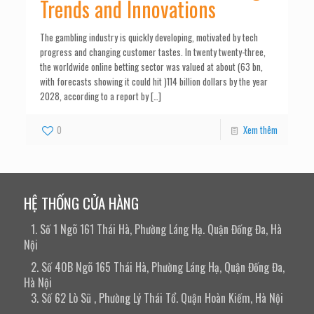
Trends and Innovations
The gambling industry is quickly developing, motivated by tech
progress and changing customer tastes. In twenty twenty-three,
the worldwide online betting sector was valued at about (63 bn,
with forecasts showing it could hit )114 billion dollars by the year
2028, according to a report by
[…]
0
Xem thêm
HỆ THỐNG CỬA HÀNG
1. Số 1 Ngõ 161 Thái Hà, Phường Láng Hạ. Quận Đống Đa, Hà
Nội
2. Số 40B Ngõ 165 Thái Hà, Phường Láng Hạ, Quận Đống Đa,
Hà Nội
3. Số 62 Lò Sũ , Phường Lý Thái Tổ. Quận Hoàn Kiếm, Hà Nội