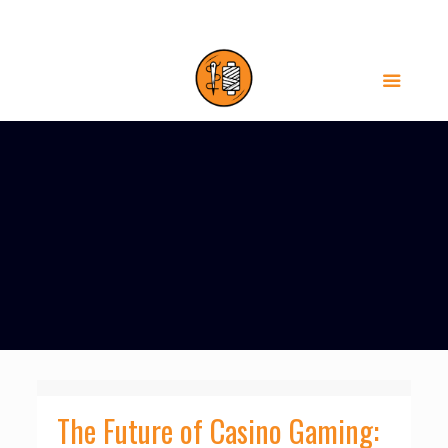
HÀ NỘI-0385555035
TPHCM-0905696883
The Future of Casino Gaming: