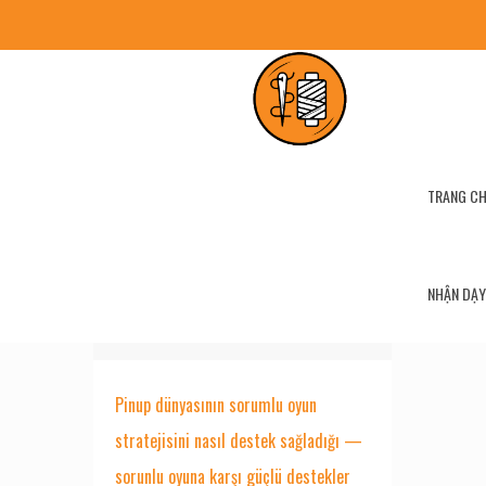
TRANG C
NHẬN DẠY
Pinup dünyasının sorumlu oyun
stratejisini nasıl destek sağladığı —
sorunlu oyuna karşı güçlü destekler