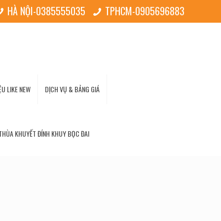
HÀ NỘI-0385555035
TPHCM-0905696883
U LIKE NEW
DỊCH VỤ & BẢNG GIÁ
THÙA KHUYẾT ĐÍNH KHUY BỌC ĐAI