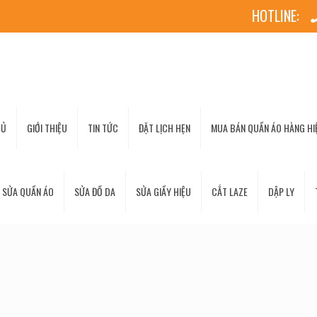
HOTLINE:
HỦ
GIỚI THIỆU
TIN TỨC
ĐẶT LỊCH HẸN
MUA BÁN QUẦN ÁO HÀNG HIỆ
 SỬA QUẦN ÁO
SỬA ĐỒ DA
SỬA GIẦY HIỆU
CẮT LAZE
DẬP LY