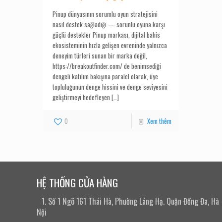
Pinup dünyasının sorumlu oyun stratejisini
nasıl destek sağladığı — sorunlu oyuna karşı
güçlü destekler Pinup markası, dijital bahis
ekosisteminin hızla gelişen evreninde yalnızca
deneyim türleri sunan bir marka değil,
https://breakoutfinder.com/ de benimsediği
dengeli katılım bakışına paralel olarak, üye
topluluğunun denge hissini ve denge seviyesini
geliştirmeyi hedefleyen
[…]
0
Xem thêm
HỆ THỐNG CỬA HÀNG
1. Số 1 Ngõ 161 Thái Hà, Phường Láng Hạ. Quận Đống Đa, Hà
Nội